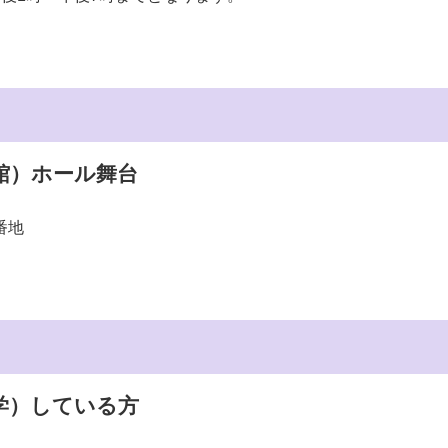
館）ホール舞台
番地
学）している方