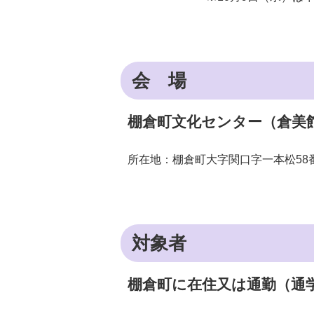
会 場
棚倉町文化センター（倉美
所在地：棚倉町大字関口字一本松58
対象者
棚倉町に在住又は通勤（通