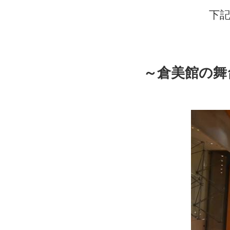
下記
～倉美館の舞