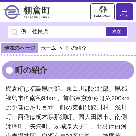
棚倉町ホームページ
メニュー
LANGUAGE
現在のページ
ホーム
>
町の紹介
町の紹介
棚倉町は福島県南部、東白川郡の北部、県都
福島市の南約94km、首都東京からは約200km
の距離にあります。町の東側は鮫川村、浅川
町、西側は栃木県那須町、同大田原市、南側
は塙町、矢祭町、茨城県大子町、北側は白河
市表郷地区、白河市東地区に接し、総面積