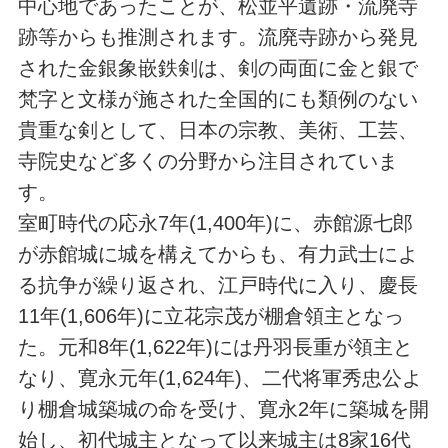
中心地であったことが、松並平遺跡・流廃寺
跡等からも推測されます。流廃寺跡から発見
された金銀象嵌鉄剣は、剣の両面に金と銀で
梵字と文様が施された全国的にも類例のない
貴重な剣として、日本の宗教、美術、工芸、
寺院史など多くの分野から注目されていま
す。
室町時代の応永7年(1,400年)に、赤館源七郎
が赤館城に城を構えてからも、有力武士によ
る抗争が繰り返され、江戸時代に入り、慶長
11年(1,606年)に立花宗茂が棚倉領主となっ
た。元和8年(1,622年)には丹羽長重が領主と
なり、寛永元年(1,624年)、二代将軍秀忠公よ
り棚倉城築城の命を受け、寛永2年に築城を開
始し、初代城主となって以来城主は8家16代