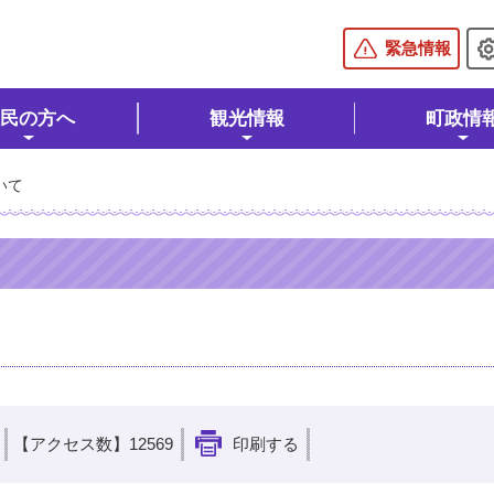
棚倉町公式ホームページ
緊急情報
民の方へ
観光情報
町政情
いて
【アクセス数】
12569
印刷する