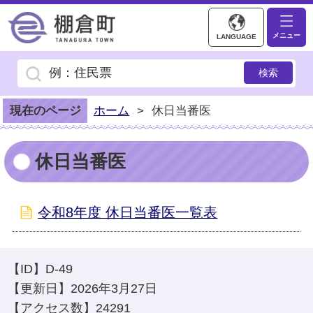
棚倉町ホームページ
メニュー
LANGUAGE
現在のページ
ホーム
>
休日当番医
休日当番医
令和8年度 休日当番医一覧表
【ID】
D-49
【更新日】
2026年3月27日
【アクセス数】
24291