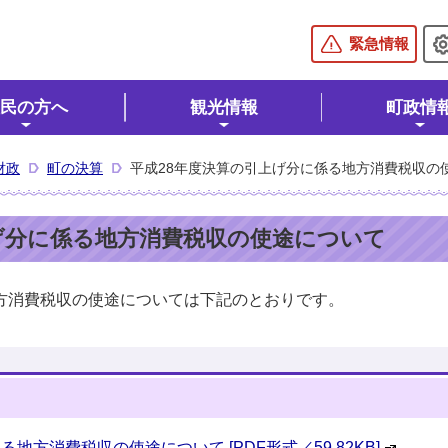
棚倉町公式ホームページ
緊急情報
民の方へ
観光情報
町政情
財政
町の決算
平成28年度決算の引上げ分に係る地方消費税収の
げ分に係る地方消費税収の使途について
方消費税収の使途については下記のとおりです。
地方消費税収の使途について [PDF形式／59.82KB]