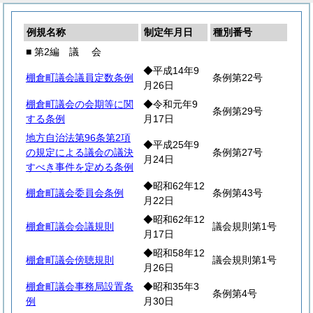
例規名称
制定年月日
種別番号
■ 第2編
議
会
◆平成14年9
棚倉町議会議員定数条例
条例第22号
月26日
棚倉町議会の会期等に関
◆令和元年9
条例第29号
する条例
月17日
地方自治法第96条第2項
◆平成25年9
の規定による議会の議決
条例第27号
月24日
すべき事件を定める条例
◆昭和62年12
棚倉町議会委員会条例
条例第43号
月22日
◆昭和62年12
棚倉町議会会議規則
議会規則第1号
月17日
◆昭和58年12
棚倉町議会傍聴規則
議会規則第1号
月26日
棚倉町議会事務局設置条
◆昭和35年3
条例第4号
例
月30日