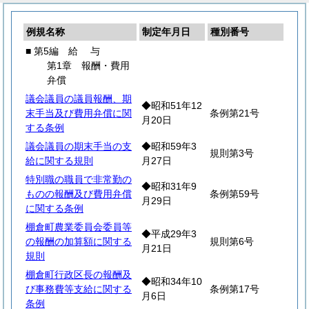
例規名称
制定年月日
種別番号
■ 第5編
給
与
第1章 報酬・費用
弁償
議会議員の議員報酬、期
◆昭和51年12
末手当及び費用弁償に関
条例第21号
月20日
する条例
議会議員の期末手当の支
◆昭和59年3
規則第3号
給に関する規則
月27日
特別職の職員で非常勤の
◆昭和31年9
ものの報酬及び費用弁償
条例第59号
月29日
に関する条例
棚倉町農業委員会委員等
◆平成29年3
の報酬の加算額に関する
規則第6号
月21日
規則
棚倉町行政区長の報酬及
◆昭和34年10
び事務費等支給に関する
条例第17号
月6日
条例