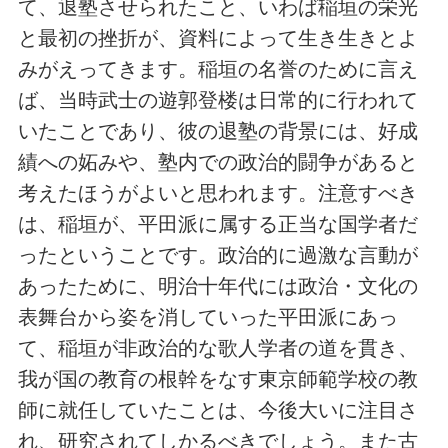
て、退塾させられたこと、いわば稲垣の栄光
と最初の挫折が、資料によって生き生きとよ
みがえってきます。稲垣の名誉のために言え
ば、当時武士の遊郭登楼は日常的に行われて
いたことであり、彼の退塾の背景には、好成
績への妬みや、塾内での政治的闘争があると
考えたほうがよいと思われます。注意すべき
は、稲垣が、平田派に属する正当な国学者だ
ったということです。政治的に過激な言動が
あったために、明治十年代には政治・文化の
表舞台から姿を消していった平田派にあっ
て、稲垣が非政治的な歌人学者の道を貫き、
我が国の教育の根幹をなす東京師範学校の教
師に就任していたことは、今後大いに注目さ
れ、研究されてしかるべきでしょう。また古