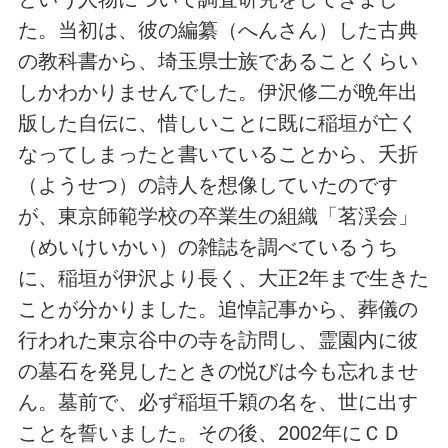
た。当初は、彼の編纂（へんさん）した古典
の教科書から、埼玉県士族であることくらい
しかわかりませんでした。伊沢修二が晩年出
版した自伝に、惜しいことに既に稲垣が亡く
なってしまったと書いていることから、夭折
（ようせつ）の詩人を想像していたのです
が、東京師範学校の卒業生の組織「茗渓会」
（めいけいかい）の雑誌を調べているうち
に、稲垣が伊沢より長く、大正2年まで生きた
ことが分かりました。追悼記事から、葬儀の
行われた東京谷中の寺を訪問し、霊園内に彼
の墓石を発見したときの悦びは今も忘れませ
ん。墓前で、必ず稲垣千穎の名を、世に出す
ことを誓いました。その後、2002年にＣＤ