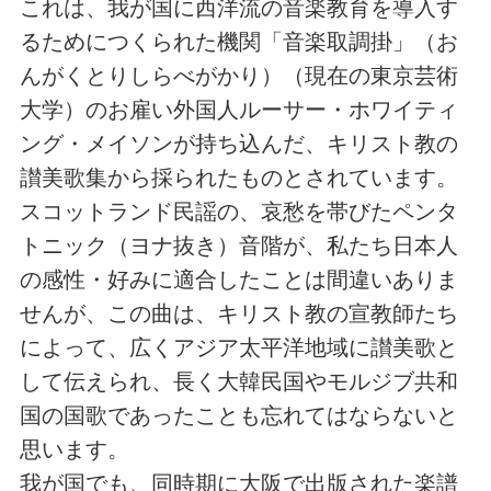
これは、我が国に西洋流の音楽教育を導入す
るためにつくられた機関「音楽取調掛」（お
んがくとりしらべがかり）（現在の東京芸術
大学）のお雇い外国人ルーサー・ホワイティ
ング・メイソンが持ち込んだ、キリスト教の
讃美歌集から採られたものとされています。
スコットランド民謡の、哀愁を帯びたペンタ
トニック（ヨナ抜き）音階が、私たち日本人
の感性・好みに適合したことは間違いありま
せんが、この曲は、キリスト教の宣教師たち
によって、広くアジア太平洋地域に讃美歌と
して伝えられ、長く大韓民国やモルジブ共和
国の国歌であったことも忘れてはならないと
思います。
我が国でも、同時期に大阪で出版された楽譜