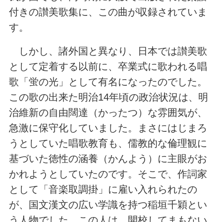
付きの讃美歌集に、この曲が収録されていま
す。
しかし、諸外国と異なり、日本では讃美歌
として定着する以前に、卒業式に歌われる唱
歌「蛍の光」として有名になったのでした。
この歌の出来た明治14年頃の政治状況は、明
治維新の自由闊達（かったつ）な雰囲気が、
急激に保守化していました。まさにはじまろ
うとしていた唱歌教育も、儒教的な倫理観に
基づいた徳性の涵養（かんよう）に主眼がお
かれようとしていたのです。そこで、作詞家
として「音楽取調掛」に雇い入れられたの
が、国文漢文の広い学識を持つ稲垣千穎とい
う人物でした。この人は、開校してまもない