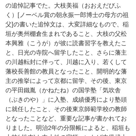
の追悼記事でた。大枝美福（おおえだびふ
く）[ノーベル賞の朝永振一郎博士の母方の祖
父]の書いた追悼文は、大変詳細なもので、稲
垣が奥州棚倉生まれであること、大枝の父松
本興雅（こうが）が彼に読書習字を教えたこ
と、日光の寺院へ留学したこと、さらに藩主
の川越転封に伴って、川越に入り、若くして
藩校長善館の教員となったこと、開明的な藩
主の推挙によって京都に留学、その後、東京
の平田鐵胤（かねたね）の国学塾「気吹舎
（ぶきのや）」に入塾、成績優秀により塾頭
に就任したこと、その後東京師範学校の教師
となったことなど、重要な記事が書かれてお
りました。明治2年の分限帳によると、稲垣も