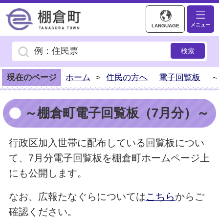
棚倉町ホームページ
メニュー
LANGUAGE
現在のページ
ホーム
>
住民の方へ
電子回覧板
～棚倉町電子回覧板（7月分）～
行政区加入世帯に配布している回覧板につい
て、7月分電子回覧板を棚倉町ホームページ上
にも公開します。
なお、広報たなぐらについては
こちら
からご
確認ください。