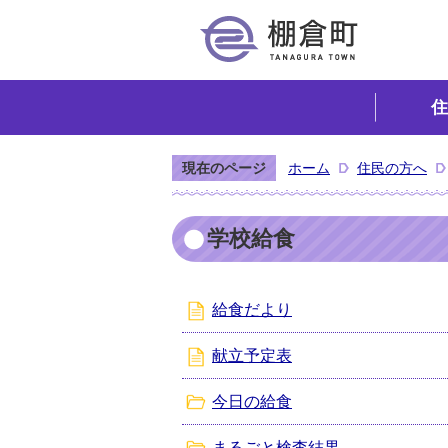
住
現在のページ
ホーム
住民の方へ
学校給食
給食だより
献立予定表
今日の給食
まるごと検査結果