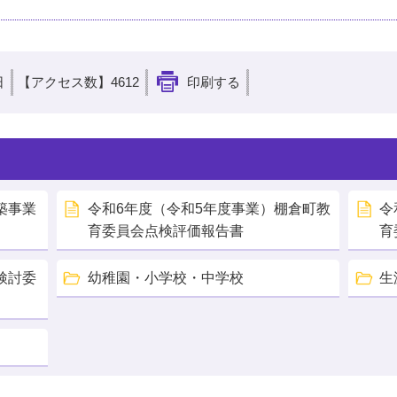
日
【アクセス数】
4612
印刷する
築事業
令和6年度（令和5年度事業）棚倉町教
令
育委員会点検評価報告書
育
検討委
幼稚園・小学校・中学校
生
。