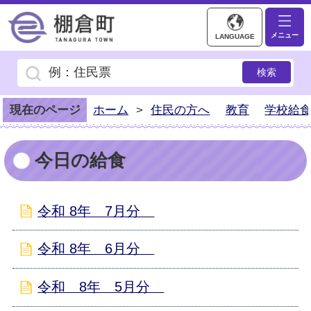
棚倉町ホームページ
メニュー
LANGUAGE
現在のページ
ホーム
>
住民の方へ
教育
学校給
今日の給食
令和 8年 7月分
令和 8年 6月分
令和 8年 5月分