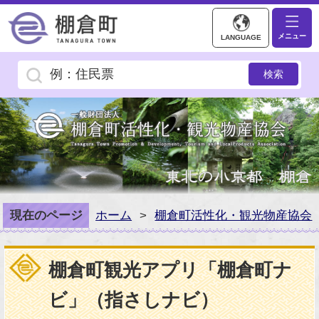
トップページ／棚倉町
メニュー
LANGUAGE
現在のページ
ホーム
>
棚倉町活性化・観光物産協会
棚倉町観光アプリ「棚倉町ナ
ビ」（指さしナビ）