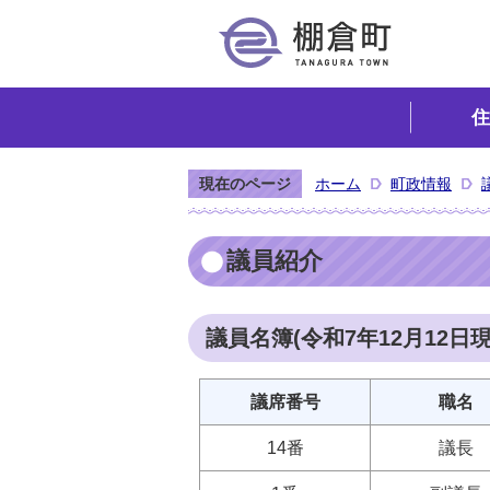
住
現在のページ
ホーム
町政情報
議員紹介
議員名簿(令和7年12月12日現
議席番号
職名
14番
議長