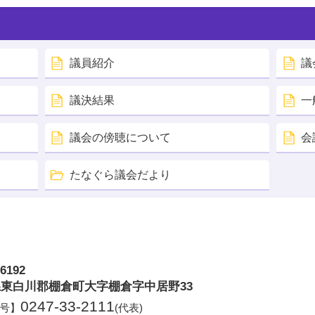
議員紹介
議
議決結果
一
議会の傍聴について
会
たなぐら議会だより
6192
倉町
東白川郡棚倉町大字棚倉字中居野33
0247-33-2111
号】
(代表)