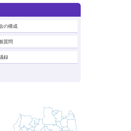
会の構成
般質問
議録