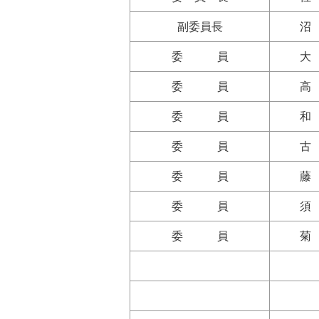
副委員長
沼
委 員
大
委 員
高
委 員
和
委 員
古
委 員
藤
委 員
須
委 員
菊