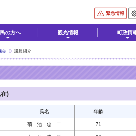
棚倉町公式ホームページ
緊急情報
民の方へ
観光情報
町政情
議会
議員紹介
在)
氏名
年齢
菊 池 忠 二
71