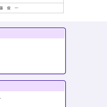
藤 俊 一
。