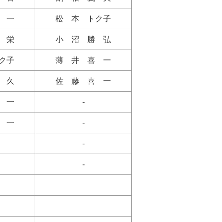
 一
松 本 トク子
 栄
小 沼 勝 弘
ク子
薄 井 喜 一
 久
佐 藤 喜 一
 一
-
 一
-
-
-