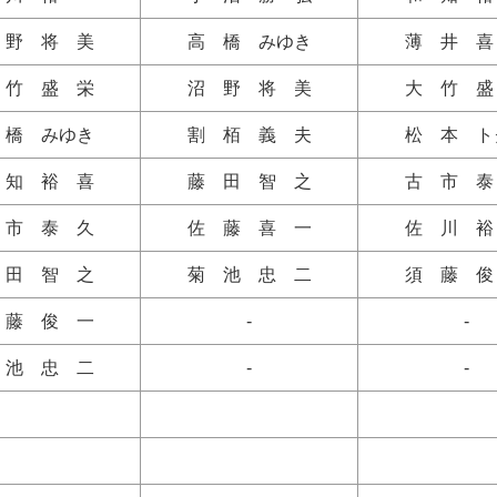
 野 将 美
高 橋 みゆき
薄 井 喜
 竹 盛 栄
沼 野 将 美
大 竹 盛
 橋 みゆき
割 栢 義 夫
松 本 ト
 知 裕 喜
藤 田 智 之
古 市 泰
 市 泰 久
佐 藤 喜 一
佐 川 裕
 田 智 之
菊 池 忠 二
須 藤 俊
 藤 俊 一
‐
-
 池 忠 二
-
-