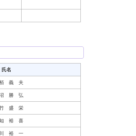
氏名
栢 義 夫
沼 勝 弘
竹 盛 栄
知 裕 喜
川 裕 一