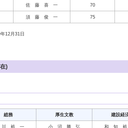
佐 藤 喜 一
70
須 藤 俊 一
75
年12月31日
在)
総務
厚生文教
建設経
 川 裕 一
小 沼 勝 弘
和 知 裕