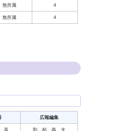
無所属
4
無所属
4
済
広報編集
 喜
割 栢 義 夫