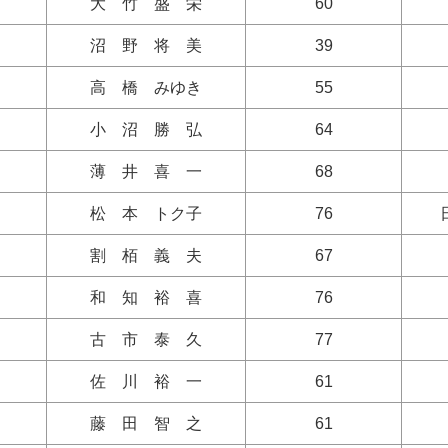
大 竹 盛 栄
60
沼 野 将 美
39
高 橋 みゆき
55
小 沼 勝 弘
64
薄 井 喜 一
68
松 本 トク子
76
割 栢 義 夫
67
和 知 裕 喜
76
古 市 泰 久
77
佐 川 裕 一
61
藤 田 智 之
61