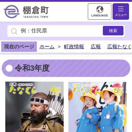
棚倉町ホームページ
メニュー
LANGUAGE
現在のページ
ホーム
>
町政情報
広報
広報たな
令和3年度