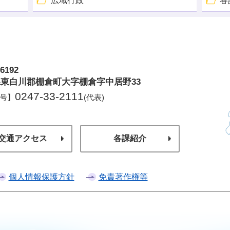
広域行政
各
6192
倉町
東白川郡棚倉町大字棚倉字中居野33
0247-33-2111
号】
(代表)
交通アクセス
各課紹介
個人情報保護方針
免責著作権等