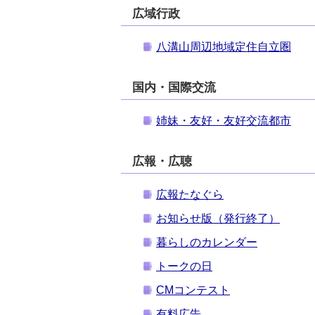
広域行政
八溝山周辺地域定住自立圏
国内・国際交流
姉妹・友好・友好交流都市
広報・広聴
広報たなぐら
お知らせ版（発行終了）
暮らしのカレンダー
トークの日
CMコンテスト
有料広告