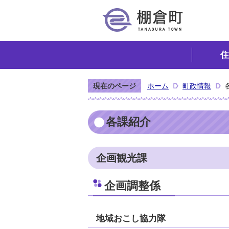
住
現在のページ
ホーム
町政情報
各課紹介
企画観光課
企画調整係
地域おこし協力隊