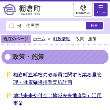
棚倉町ホームページ
メニュー
LANGUAGE
現在のページ
ホーム
>
町政情報
政策・施策
政策・施策
棚倉町立学校の教職員に関する業務量管
理・健康確保措置実施計画
地域未来交付金（地域未来推進型）活用
事業