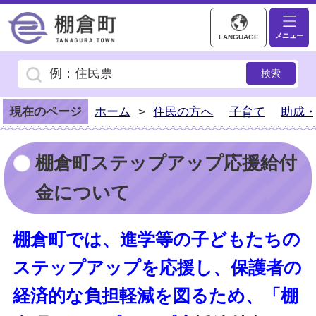
棚倉町ホームページ
メニュー
LANGUAGE
現在のページ
ホーム
>
住民の方へ
子育て
助成
棚倉町ステップアップ応援給付
金について
棚倉町では、進学等の子どもたちの
ステップアップを応援し、保護者の
経済的な負担軽減を図るため、「棚