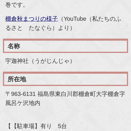
巻です。
棚倉秋まつりの様子
（YouTube（私たちのふ
るさと たなぐら）より）
名称
宇迦神社（うがじんじゃ）
所在地
〒963-6131 福島県東白川郡棚倉町大字棚倉字
風呂ケ沢地内
【【駐車場】有り 5台