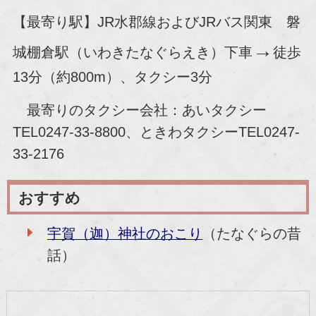
【最寄り駅】JR水郡線およびJRバス関東 磐
→
城棚倉駅（いわきたなぐらえき）下車
徒歩
13分（約800m）、タクシー3分
最寄りのタクシー会社：あいタクシー
TEL0247-33-8800、ときわタクシーTEL0247-
33-2176
おすすめ
宇賀（迦）神社のおこり
（たなぐらの昔
話）