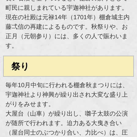
町民に親しまれている宇迦神社があります。
現在の社殿は元禄14年（1701年）棚倉城主内
藤弌信の再建によるものです。秋祭りや、お
正月（元朝参り）には、多くの人で賑わいま
す。
祭り
毎年10月中旬に行われる棚倉秋まつりには、
宇迦神社より神興が繰り出され大変な盛り上
がりをみせます。
大屋台（山車）が繰り出し、囃子太鼓の公演
が随所で行われます。迫力ある大曳き合い
（屋台同士のぶつかり合い、力比べ）は、圧