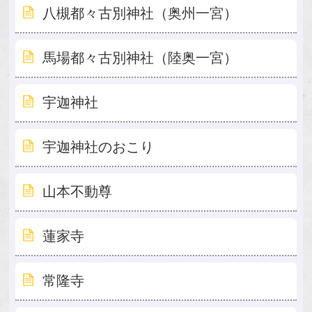
八槻都々古別神社（奥州一宮）
馬場都々古別神社（陸奥一宮）
宇迦神社
宇迦神社のおこり
山本不動尊
蓮家寺
常隆寺