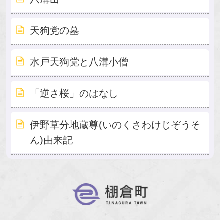
天狗党の墓
水戸天狗党と八溝小僧
「逆さ桜」のはなし
伊野草分地蔵尊(いのくさわけじぞうそ
ん)由来記
棚倉町