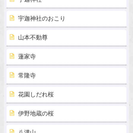
宇迦神社のおこり
山本不動尊
蓮家寺
常隆寺
花園しだれ桜
伊野地蔵の桜
八溝山