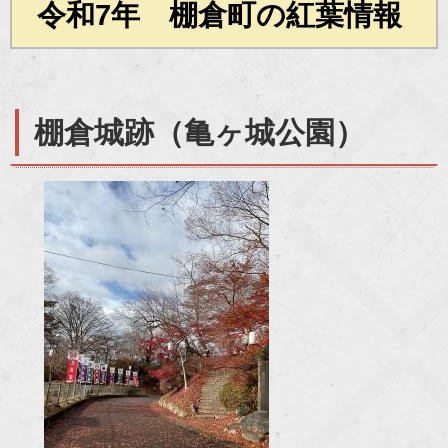
令和7年 棚倉町の紅葉情報
棚倉城跡（亀ヶ城公園）