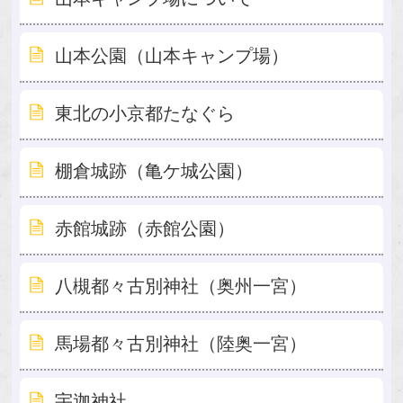
山本公園（山本キャンプ場）
東北の小京都たなぐら
棚倉城跡（亀ケ城公園）
赤館城跡（赤館公園）
八槻都々古別神社（奥州一宮）
馬場都々古別神社（陸奥一宮）
宇迦神社