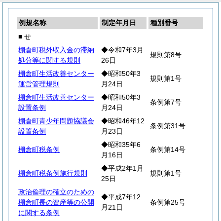
例規名称
制定年月日
種別番号
■ せ
棚倉町税外収入金の滞納
◆令和7年3月
規則第8号
処分等に関する規則
26日
棚倉町生活改善センター
◆昭和50年3
規則第1号
運営管理規則
月24日
棚倉町生活改善センター
◆昭和50年3
条例第7号
設置条例
月24日
棚倉町青少年問題協議会
◆昭和46年12
条例第31号
設置条例
月23日
◆昭和35年6
棚倉町税条例
条例第14号
月16日
◆平成2年1月
棚倉町税条例施行規則
規則第1号
25日
政治倫理の確立のための
◆平成7年12
棚倉町長の資産等の公開
条例第25号
月21日
に関する条例