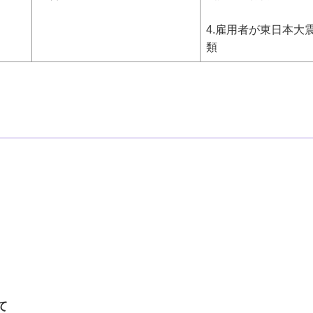
4.雇用者が東日本大
類
て