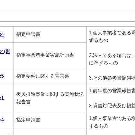
1.個人事業者である
の4
指定申請書
ずるもの
4(別
指定事業者事業実施計画書
2.法人である場合は
に準ずるもの
の5
指定要件に関する宣言書
3.その他参考書類(
1.前年度の営業報告
復興推進事業に関する実施状況
の1
報告書
2.貸借対照表及び損
1.個人事業者である
の4
指定申請書
ずるもの