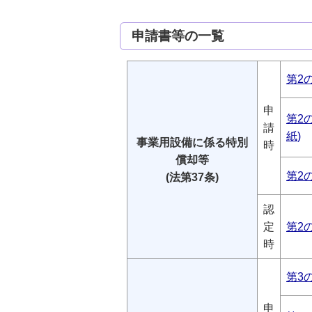
申請書等の一覧
第2
申
第2の
請
紙)
事業用設備に係る特別
時
償却等
第2
(法第37条)
認
定
第2
時
第3
申