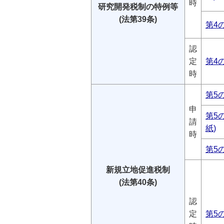
時
研究開発税制の特例等
(法第39条)
第4
認
定
第4
時
第5
申
第5の
請
紙)
時
第5
新規立地促進税制
(法第40条)
認
定
第5