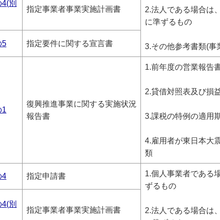
4(別
指定事業者事業実施計画書
2.法人である場合は
に準ずるもの
の5
指定要件に関する宣言書
3.その他参考書類(
1.前年度の営業報告
2.貸借対照表及び損
復興推進事業に関する実施状況
の1
報告書
3.課税の特例の適用
4.雇用者が東日本大
類
1.個人事業者である
の4
指定申請書
ずるもの
4(別
指定事業者事業実施計画書
2.法人である場合は