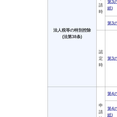
第3の
請
紙)
時
第3
法人税等の特別控除
(法第38条)
認
定
第3
時
第4
申
第4の
請
紙)