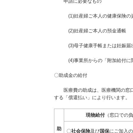
申請に必要なもの
(1)妊産婦ご本人の健康保険の資
(2)妊産婦ご本人の預金通帳
(3)母子健康手帳または妊娠届
(4)事業所からの「附加給付に関
〇助成金の給付
医療費の助成は、医療機関の窓口で
する「償還払い」により行います。
現物給付
（窓口での
助
〇
社会保険
及び
国保
にご加入の