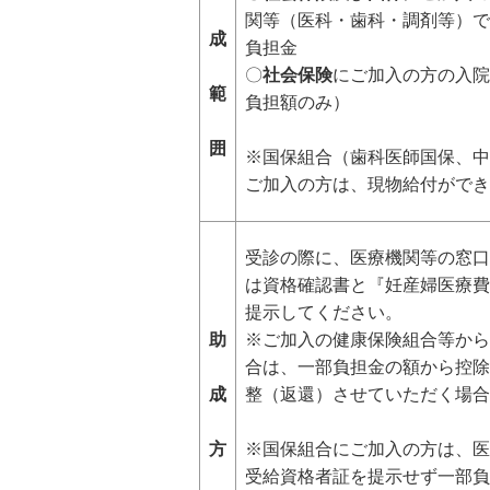
関等（医科・歯科・調剤等）で
成
負担金
〇
社会保険
にご加入の方の入院
範
負担額のみ）
囲
※国保組合（歯科医師国保、中
ご加入の方は、現物給付ができ
受診の際に、医療機関等の窓口
は資格確認書と『妊産婦医療費
提示してください。
助
※ご加入の健康保険組合等から
合は、一部負担金の額から控除
成
整（返還）させていただく場合
方
※国保組合にご加入の方は、医
受給資格者証を提示せず一部負