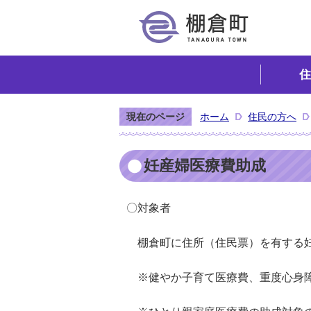
住
現在のページ
ホーム
住民の方へ
妊産婦医療費助成
〇対象者
棚倉町に住所（住民票）を有する
※健やか子育て医療費、重度心身障