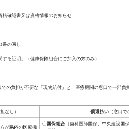
格確認書又は資格情報のお知らせ
出書の写し
する証明」（健康保険組合にご加入の方のみ）
の負担が不要な「現物給付」と、医療機関の窓口で一部負担
負担なし）
償還払い
（窓口で
〇
国保組合
（歯科医師国保、中央建設国
方が
県内
の医療機