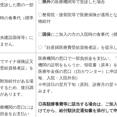
〇
県外
の医療機関等で受診した場合
受診した際の一部
〇整骨院・接骨院等で医療保険が適用と
時の食事代（標準
物給付
〇
国保
にご加入の方の入院時の食事代（
央建設国保等）に
ません。
〇『妊産婦医療費受給資格者証』を提示
医療機関の窓口で一部負担金を支払い、
でマイナ保険証又
機関の証明をもらうか、領収書（原本）
受給資格者証』を
医療年金係の窓口（(3)カウンター）に
毎、入院・入院外別）
附加給付がある場
※申請日の翌月下旬（原則、診療月の翌
するため、後日調
みます。
があります。
◎高額療養費等に該当する場合は、ご加
療機関の窓口には
けてから、給付額決定通知書を添付して
担金をお支払い